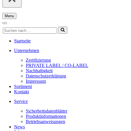
Menu
Navigations-
Menü
Navigations-
Suchen
Menü
nach …
Startseite
Unternehmen
Zertifizierung
PRIVATE LABEL / CO-LABEL
Nachhaltigkeit
Datenschutzerklärung
Impressum
Sortiment
Kontakt
Service
Sicherheitsdatenblätter
Produktinformationen
Betriebsanweisungen
News