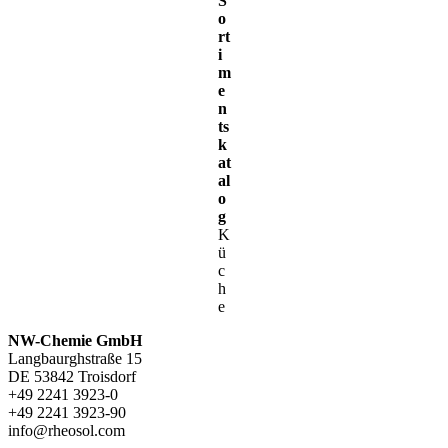
S
o
rt
i
m
e
n
ts
k
at
al
o
g
K
ü
c
h
e
NW-Chemie GmbH
Langbaurghstraße 15
DE 53842 Troisdorf
+49 2241 3923-0
+49 2241 3923-90
info@rheosol.com